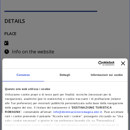
DETAILS
PLACE
Info on the website
Some paid events
Consenso
Dettagli
Informazioni sui cookie
CONTACTS
official
Questo sito web utilizza i cookie
Utilizziamo cookie propri e di terze parti per finalità: tecniche (necessari per la
navigazione), analitiche (per le statistiche) e cookie traccianti / di profilazione (relativi
INFORMATION OFFICES
alle Tue preferenze) per mostrarti pubblicità personalizzata sulla base della navigazione
delle pagine del sito. Il titolare del trattamento è “
DESTINAZIONE TURISTICA
ROMAGNA
”, contattabile all'email:
info@destinazioneromagna.emr.it
. Puoi accettare
UIT Galeata/Pianetto
tutti i cookie premendo il pulsante “Accetta tutti i cookie”, proseguire cliccando su “Usa
×
solo i cookie necessari" o gestire le tue preferenze facendo clic su “Personalizza”.
Qualora acconsenti a tutti i cookie i Tuoi dati potranno essere trasferiti da Google in
USA, Paese che attualmente non fornisce garanzie idonee per il trattamento dei Tuoi