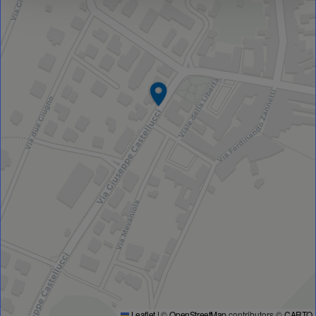
Leaflet
|
©
OpenStreetMap
contributors ©
CARTO