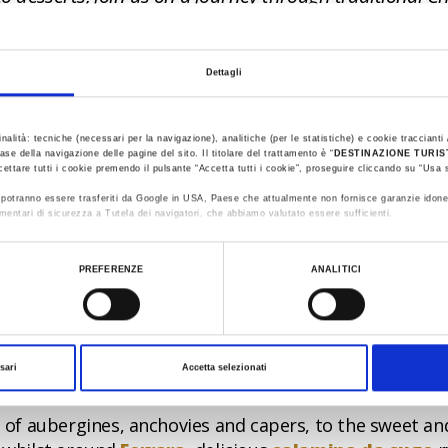
celebrations
in general are a great opportunity for r
Dettagli
ghts, one at a time, the dishes of the typical menu ar
 the kitchen,
arzdora
or
azdora
in local dialect.
inalità: tecniche (necessari per la navigazione), analitiche (per le statistiche) e cookie traccianti /
ase della navigazione delle pagine del sito. Il titolare del trattamento è “
DESTINAZIONE TURI
cettare tutti i cookie premendo il pulsante “Accetta tutti i cookie”, proseguire cliccando su “Usa s
ti potranno essere trasferiti da Google in USA, Paese che attualmente non fornisce garanzie idone
mentari di sicurezza a Tutela dei navigatori, che abbiamo valutato essere sufficienti.
at Christmas time in Romagna is
cappelletti
, filled w
Ferrara, the alternative is
pumpkin-filled cappellacci
ualizzare le informazioni complete sul trattamento dati clicca qui:
Cookie Policy
PREFERENZE
ANALITICI
t the start of the meal, the traditional main courses o
sari
Accetta selezionati
ed
with a variety of sauces
.
 of aubergines, anchovies and capers, to the sweet 