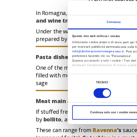
In Romagna,
Christmas and yuletide 
and wine traditions
.
Consenso
Under the warm glow of the Christmas li
Questo sito web utilizza i cookie
prepared by the
keeper
of the house and
Utilizziamo cookie propri e di terze parti per f
per mostrarti pubblicità personalizzata sulla b
info@destinazioneromagna.emr.it
. Puoi ac
Pasta dishes
preferenze facendo clic su “Personalizza”.
Qualora acconsenti a tutti i cookie i Tuoi da
dichiarato l’implementazione di misure supple
One of the most popular first courses 
filled with meat and served in broth. In 
Al fine di revocare il consenso prestato e vis
Selezione
sage
TECNICI
del
consenso
Meat main courses
If stuffed fresh egg pasta is the star a
Continua solo con i cookie neces
by
bollito
, assorted boiled meats serv
These can range from
Ravenna
’s
sauce