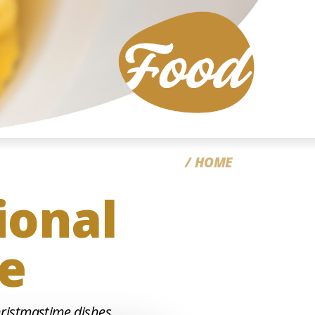
CC
HOME
ional
e
Christmastime dishes