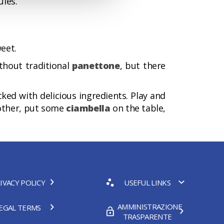
ules.
weet.
thout traditional
panettone
, but there
ked with delicious ingredients. Play and
nother, put some
ciambella
on the table,
IVACY POLICY
USEFUL LINKS
AMMINISTRAZIONE
EGAL TERMS
TRASPARENTE