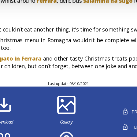
, whilst around
Ferrara
, delicious
salamina da sugo
r
 couldn’t eat another thing, it’s time for something s
e Christmas menu in Romagna wouldn’t be complete wi
 too.
ato in Ferrara
and other tasty Christmas treats pac
our children, but don’t forget, between one joke and a
Last update 08/10/2021
PR
wnload
Gallery
L