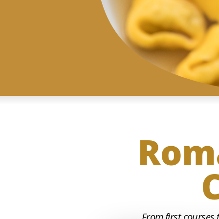
Roma
From first courses 