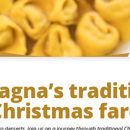
gna’s tradit
Christmas far
to desserts, join us on a journey through traditional 