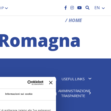
SEARCH
EN
IP
HOME
c Romagna
IVACY POLICY
USEFUL LINKS
AMMINISTRAZIONE
EGAL TERMS
Informazioni sui cookie
TRASPARENTE
OKIE POLICY
 di profilazione (relativi alle Tue preferenze)