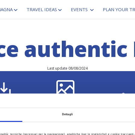
MAGNA
TRAVEL IDEAS
EVENTS
PLAN YOUR TR
ce authenti
Last update 08/08/2024
PR
wnload
Gallery
L
Dettagli
CO
inalità: tecniche (necessari per la navigazione), analitiche (per le statistiche) e cookie traccianti /