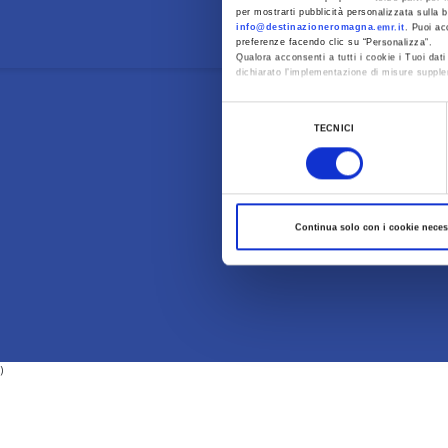
Ab
per mostrarti pubblicità personalizzata sulla b
info@destinazioneromagna.emr.it
. Puoi ac
preferenze facendo clic su “Personalizza”.
Qualora acconsenti a tutti i cookie i Tuoi da
dichiarato l’implementazione di misure supple
Al fine di revocare il consenso prestato e vis
Selezione
TECNICI
del
consenso
Continua solo con i cookie neces
)