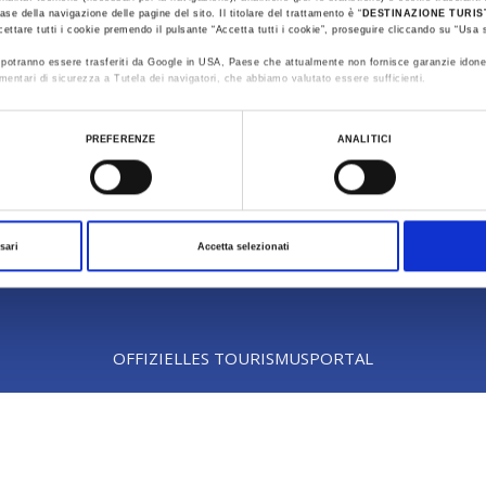
out us
Contacts
ase della navigazione delle pagine del sito. Il titolare del trattamento è “
DESTINAZIONE TURI
cettare tutti i cookie premendo il pulsante “Accetta tutti i cookie”, proseguire cliccando su “Usa s
ti potranno essere trasferiti da Google in USA, Paese che attualmente non fornisce garanzie idone
mentari di sicurezza a Tutela dei navigatori, che abbiamo valutato essere sufficienti.
ualizzare le informazioni complete sul trattamento dati clicca qui:
Cookie Policy
PREFERENZE
ANALITICI
sari
Accetta selezionati
OFFIZIELLES TOURISMUSPORTAL