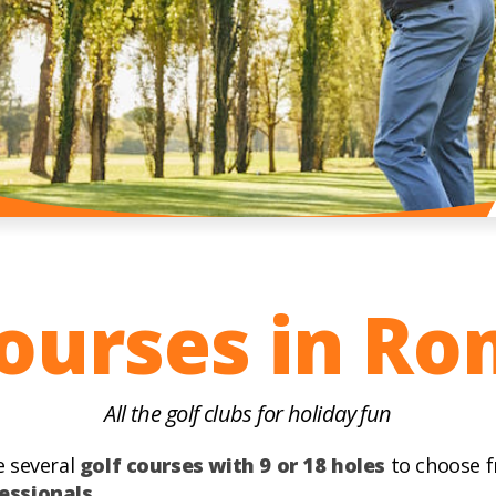
courses in R
All the golf clubs for holiday fun
e several
golf courses with 9 or 18 holes
to choose f
fessionals
.