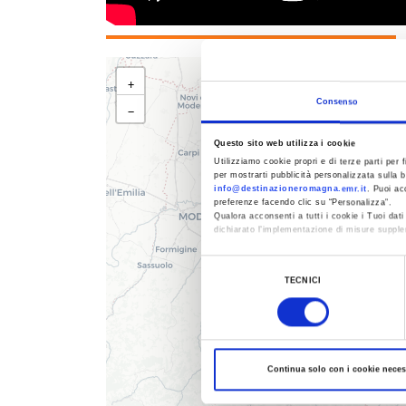
+
Consenso
−
Questo sito web utilizza i cookie
Utilizziamo cookie propri e di terze parti per f
per mostrarti pubblicità personalizzata sulla b
info@destinazioneromagna.emr.it
. Puoi ac
preferenze facendo clic su “Personalizza”.
Qualora acconsenti a tutti i cookie i Tuoi da
dichiarato l’implementazione di misure supple
Al fine di revocare il consenso prestato e vis
Selezione
TECNICI
del
consenso
Continua solo con i cookie neces