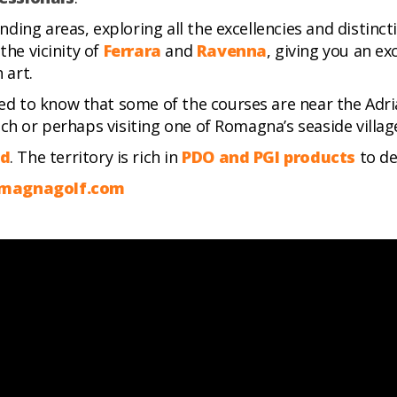
ing areas, exploring all the excellencies and distinctiv
the vicinity of
Ferrara
and
Ravenna
, giving you an e
 art.
ased to know that some of the courses are near the Adria
ch or perhaps visiting one of Romagna’s seaside villag
od
. The territory is rich in
PDO and PGI products
to de
romagnagolf.com