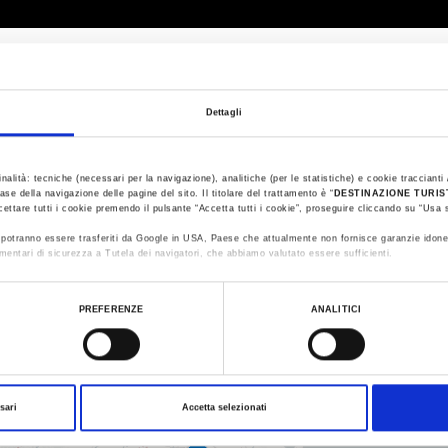
Dettagli
inalità: tecniche (necessari per la navigazione), analitiche (per le statistiche) e cookie traccianti /
ase della navigazione delle pagine del sito. Il titolare del trattamento è “
DESTINAZIONE TURI
cettare tutti i cookie premendo il pulsante “Accetta tutti i cookie”, proseguire cliccando su “Usa s
ti potranno essere trasferiti da Google in USA, Paese che attualmente non fornisce garanzie idone
mentari di sicurezza a Tutela dei navigatori, che abbiamo valutato essere sufficienti.
ualizzare le informazioni complete sul trattamento dati clicca qui:
Cookie Policy
PREFERENZE
ANALITICI
sari
Accetta selezionati