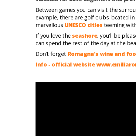
Between games you can visit the surround
example, there are golf clubs located in 
marvellous
UNESCO cities
teeming with
If you love the
seashore
, you’ll be ple
can spend the rest of the day at the bea
Don’t forget
Romagna’s wine and fo
Info - official website www.emilia