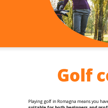
Golf 
Playing golf in Romagna means you hav
suitable for both beginners and pro