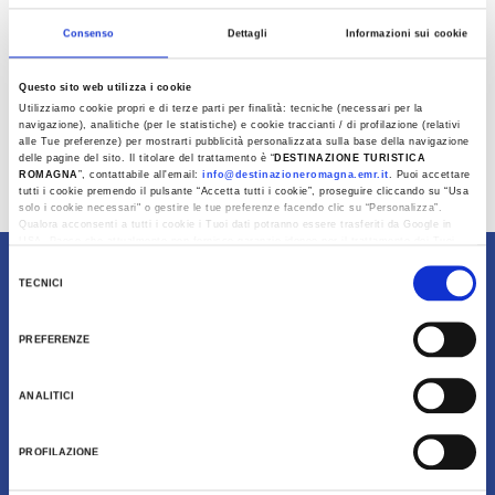
of weaving. Their capable hands created mats of
Consenso
Dettagli
Informazioni sui cookie
different sizes and qualities, trellises, string,
brooms of various kinds, even entire huts, as
Questo sito web utilizza i cookie
evidenced today by the collections in the
Utilizziamo cookie propri e di terze parti per finalità: tecniche (necessari per la
Ecomuseum of Marshland Grasses
and the
navigazione), analitiche (per le statistiche) e cookie traccianti / di profilazione (relativi
alle Tue preferenze) per mostrarti pubblicità personalizzata sulla base della navigazione
traditional
Festival of Marshland Grasses
,
delle pagine del sito. Il titolare del trattamento è “
DESTINAZIONE TURISTICA
ROMAGNA
”, contattabile all'email:
info@destinazioneromagna.emr.it
. Puoi accettare
which takes place every year In September.
tutti i cookie premendo il pulsante “Accetta tutti i cookie”, proseguire cliccando su “Usa
solo i cookie necessari" o gestire le tue preferenze facendo clic su “Personalizza”.
Last update 09/10/2021
Qualora acconsenti a tutti i cookie i Tuoi dati potranno essere trasferiti da Google in
USA, Paese che attualmente non fornisce garanzie idonee per il trattamento dei Tuoi
dati. Google ha dichiarato l’implementazione di misure supplementari di sicurezza a
Selezione
Content owned by Destinazione Turistica Romagna
Tutela dei navigatori, che abbiamo valutato essere sufficienti.
TECNICI
del
Al fine di revocare il consenso prestato e visualizzare le informazioni complete sul
consenso
trattamento dati clicca qui:
Cookie Policy
PREFERENZE
ANALITICI
PROFILAZIONE