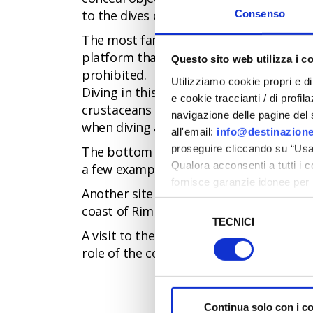
to the dives organised by certified divin
Consenso
The most famous wreck on the Riviera’s 
platform that exploded and sank 25 met
Questo sito web utilizza i c
prohibited.
Utilizziamo cookie propri e di 
Diving in this nearly 6,000- square-met
e cookie traccianti / di profil
crustaceans and fish, like brown meagr
navigazione delle pagine del si
when diving at night.
all'email:
info@destinazione
proseguire cliccando su “Usa 
The bottom of the Adriatic has other sur
Qualora acconsenti a tutti i 
a few examples of the kinds of wrecks th
fornisce garanzie idonee per 
Another site with an odd history that you 
sicurezza a Tutela dei naviga
Selezione
coast of Rimini was sunk by the Italian 
TECNICI
del
Al fine di revocare il consens
A visit to the MAS - National Museum of 
consenso
Policy
role of the coast guard and underwater 
Continua solo con i c