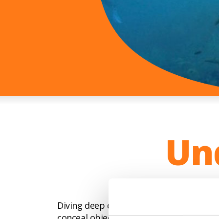
Un
Sub
Diving deep down into the blue in searc
conceal objects from the recent past, a