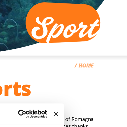
CC
HOME
rts
ecks
e. The waters along the coast of Romagna
hotograph these beautiful sites thanks