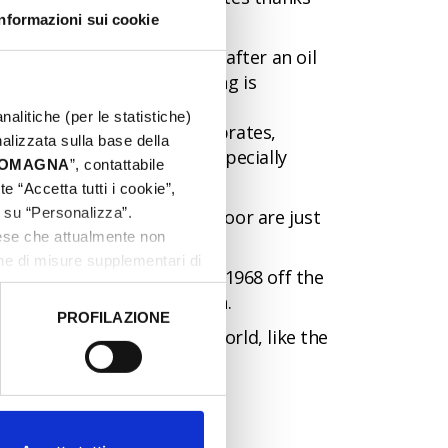
Informazioni sui cookie
 the
Paguro wreck
, named after an oil
ervation area where fishing is
nalitiche (per le statistiche)
rine fauna, such as invertebrates,
nalizzata sulla base della
ionfish, and many more, especially
 ROMAGNA
”, contattabile
e “Accetta tutti i cookie”,
c su “Personalizza”.
boats resting on the sea floor are just
aese che attualmente non
one di misure supplementari di
 artificial platform built in 1968 off the
independent sovereign nation.
PROFILAZIONE
 dati clicca qui:
Cookie
spects of the underwater world, like the
mas and explanatory panels.