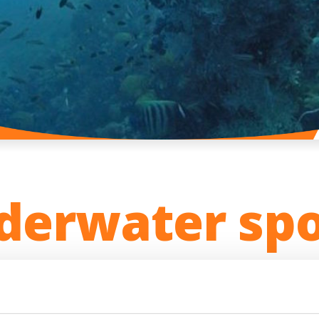
derwater spo
merge yourself in the Adriatic Sea in search of shipwr
h of things claimed by the sea is a thrilling experienc
nd if you have a scuba licence, you can discover and p