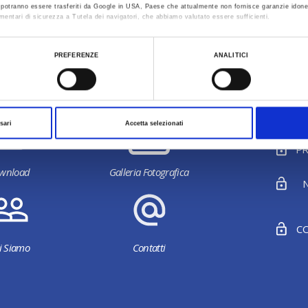
Seleziona provincia
Seleziona co
ti potranno essere trasferiti da Google in USA, Paese che attualmente non fornisce garanzie idone
mentari di sicurezza a Tutela dei navigatori, che abbiamo valutato essere sufficienti.
ualizzare le informazioni complete sul trattamento dati clicca qui:
Cookie Policy
Non è stato trovato nessun risultato.
PREFERENZE
ANALITICI
Ultimo aggiornamento 20/11/2024
sari
Accetta selezionati
PR
wnload
Galleria Fotografica
N
CO
i Siamo
Contatti