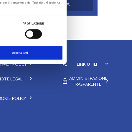
CERCA
mune
e per il trattamento dei Tuoi dati. Google ha
PROFILAZIONE
Accetta tutti
IVACY POLICY
LINK UTILI
AMMINISTRAZIONE
OTE LEGALI
TRASPARENTE
OKIE POLICY