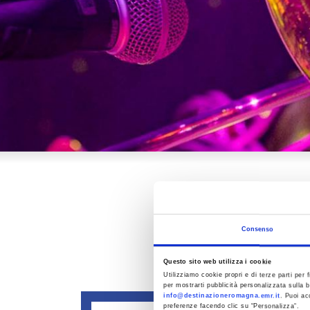
Consenso
Questo sito web utilizza i cookie
Utilizziamo cookie propri e di terze parti per f
per mostrarti pubblicità personalizzata sulla b
info@destinazioneromagna.emr.it
. Puoi ac
preferenze facendo clic su “Personalizza”.