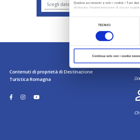
Concerti
Qualora acconsenti a tutti i cookie i Tuoi da
dichiarato l’implementazione di misure supple
Al fine di revocare il consenso prestato e vis
Selezione
TECNICI
del
consenso
Continua solo con i cookie neces
Contenuti di proprietà di Destinazione
Do
Turistica Romagna
Ch