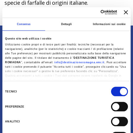
specie di farfalle di origini italiane.
Info
Ultimo aggiornamento 04/07/2024
Consenso
Dettagli
Informazioni sui cookie
Contenuti di proprietà di Destinazione Turistica
Questo sito web utilizza i cookie
Romagna
Utilizziamo cookie propri e di terze parti per finalità: tecniche (necessari per la
navigazione), analitiche (per le statistiche) e cookie traccianti / di profilazione (relativi
alle Tue preferenze) per mostrarti pubblicità personalizzata sulla base della navigazione
delle pagine del sito. Il titolare del trattamento è “
DESTINAZIONE TURISTICA
ROMAGNA
”, contattabile all'email:
info@destinazioneromagna.emr.it
. Puoi accettare
tutti i cookie premendo il pulsante “Accetta tutti i cookie”, proseguire cliccando su “Usa
solo i cookie necessari" o gestire le tue preferenze facendo clic su “Personalizza”.
Qualora acconsenti a tutti i cookie i Tuoi dati potranno essere trasferiti da Google in
USA, Paese che attualmente non fornisce garanzie idonee per il trattamento dei Tuoi
dati. Google ha dichiarato l’implementazione di misure supplementari di sicurezza a
Selezione
Tutela dei navigatori, che abbiamo valutato essere sufficienti.
TECNICI
del
Al fine di revocare il consenso prestato e visualizzare le informazioni complete sul
consenso
trattamento dati clicca qui:
Cookie Policy
PREFERENZE
Download
ANALITICI