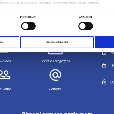
mentari di sicurezza a Tutela dei navigatori, che abbiamo valutato essere sufficienti.
otta da Loris Reggiani)
ualizzare le informazioni complete sul trattamento dati clicca qui:
Cookie Policy
PREFERENZE
ANALITICI
Ultimo aggiornamento 10/04/2024
sari
Accetta selezionati
PR
wnload
Galleria Fotografica
N
CO
i Siamo
Contatti