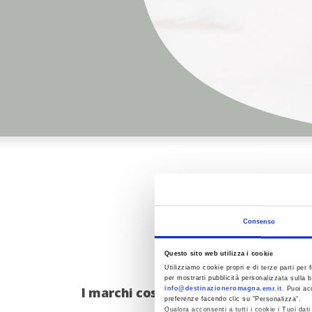
Consenso
Questo sito web utilizza i cookie
Nel cuore dell
Utilizziamo cookie propri e di terze parti per f
per mostrarti pubblicità personalizzata sulla b
I marchi costruttori di moto in Rom
info@destinazioneromagna.emr.it
. Puoi ac
preferenze facendo clic su “Personalizza”.
Qualora acconsenti a tutti i cookie i Tuoi da