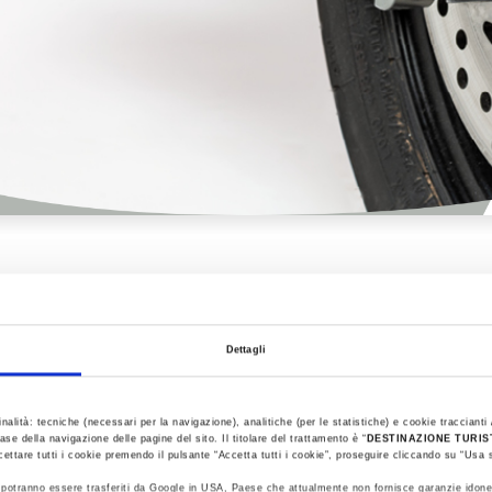
I COSTRUTTOR
Dettagli
a Motor Valley d’Italia, da sempre risiede la passione p
inalità: tecniche (necessari per la navigazione), analitiche (per le statistiche) e cookie traccianti /
ase della navigazione delle pagine del sito. Il titolare del trattamento è “
DESTINAZIONE TURI
agna:
cettare tutti i cookie premendo il pulsante “Accetta tutti i cookie”, proseguire cliccando su “Usa s
ti potranno essere trasferiti da Google in USA, Paese che attualmente non fornisce garanzie idone