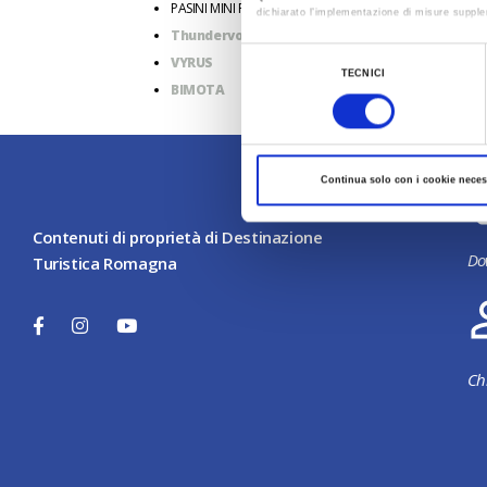
PASINI MINI PROJECT (Produttore di mini moto)
dichiarato l’implementazione di misure supple
Thundervolt NK-E (Moto Elettrica ideata e prod
Al fine di revocare il consenso prestato e vis
Selezione
VYRUS
TECNICI
del
BIMOTA
consenso
Continua solo con i cookie neces
Contenuti di proprietà di Destinazione
Do
Turistica Romagna
Ch