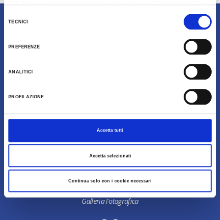
USA, Paese che attualmente non fornisce garanzie idonee per il trattamento dei Tuoi
dati. Google ha dichiarato l’implementazione di misure supplementari di sicurezza a
Selezione
Tutela dei navigatori, che abbiamo valutato essere sufficienti.
Contenuti di proprietà di Destinazione Turistica
TECNICI
del
Al fine di revocare il consenso prestato e visualizzare le informazioni complete sul
Romagna
consenso
trattamento dati clicca qui:
Cookie Policy
PREFERENZE
ANALITICI
PROFILAZIONE
Accetta tutti
Download
Accetta selezionati
Continua solo con i cookie necessari
Galleria Fotografica