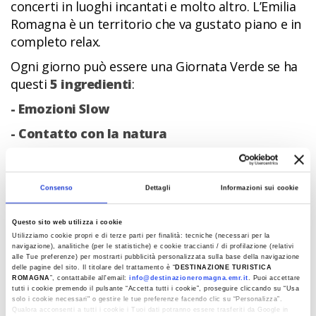
concerti in luoghi incantati e molto altro. L’Emilia
Romagna è un territorio che va gustato piano e in
completo relax.
Ogni giorno può essere una Giornata Verde se ha
questi
5 ingredienti
:
- Emozioni Slow
- Contatto con la natura
- Tradizione&Benessere
- Sapori genuini
Consenso
Dettagli
Informazioni sui cookie
- Sostenibilità ambientale
Questo sito web utilizza i cookie
Utilizziamo cookie propri e di terze parti per finalità: tecniche (necessari per la
navigazione), analitiche (per le statistiche) e cookie traccianti / di profilazione (relativi
alle Tue preferenze) per mostrarti pubblicità personalizzata sulla base della navigazione
delle pagine del sito. Il titolare del trattamento è “
DESTINAZIONE TURISTICA
Info - sito turistico regionale sulla Giornata
ROMAGNA
”, contattabile all'email:
info@destinazioneromagna.emr.it
. Puoi accettare
Verde
tutti i cookie premendo il pulsante “Accetta tutti i cookie”, proseguire cliccando su “Usa
solo i cookie necessari" o gestire le tue preferenze facendo clic su “Personalizza”.
Qualora acconsenti a tutti i cookie i Tuoi dati potranno essere trasferiti da Google in
Ultimo aggiornamento 18/06/2024