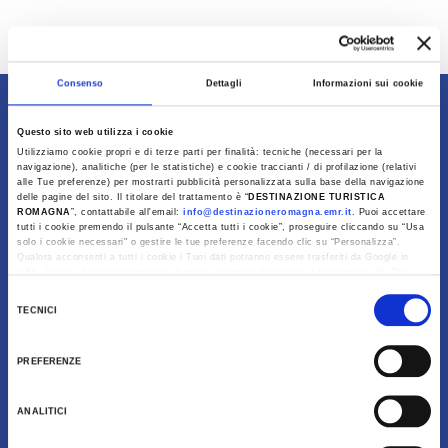
Ultimo aggiornamento 20/11/2024
Consenso
Dettagli
Informazioni sui cookie
Contenuti di proprietà di Destinazione Turistica
Questo sito web utilizza i cookie
Romagna
Utilizziamo cookie propri e di terze parti per finalità: tecniche (necessari per la
navigazione), analitiche (per le statistiche) e cookie traccianti / di profilazione (relativi
alle Tue preferenze) per mostrarti pubblicità personalizzata sulla base della navigazione
delle pagine del sito. Il titolare del trattamento è “
DESTINAZIONE TURISTICA
ROMAGNA
”, contattabile all'email:
info@destinazioneromagna.emr.it
. Puoi accettare
tutti i cookie premendo il pulsante “Accetta tutti i cookie”, proseguire cliccando su “Usa
solo i cookie necessari" o gestire le tue preferenze facendo clic su “Personalizza”.
Qualora acconsenti a tutti i cookie i Tuoi dati potranno essere trasferiti da Google in
USA, Paese che attualmente non fornisce garanzie idonee per il trattamento dei Tuoi
dati. Google ha dichiarato l’implementazione di misure supplementari di sicurezza a
Selezione
Tutela dei navigatori, che abbiamo valutato essere sufficienti.
TECNICI
del
Al fine di revocare il consenso prestato e visualizzare le informazioni complete sul
consenso
trattamento dati clicca qui:
Cookie Policy
PREFERENZE
Download
ANALITICI