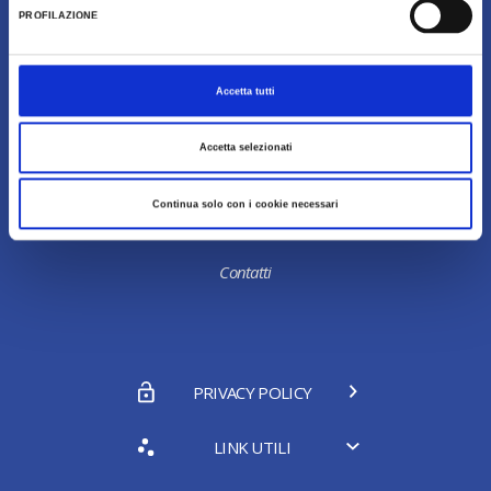
PROFILAZIONE
Galleria Fotografica
Accetta tutti
Chi Siamo
Accetta selezionati
Continua solo con i cookie necessari
Contatti
PRIVACY POLICY
LINK UTILI