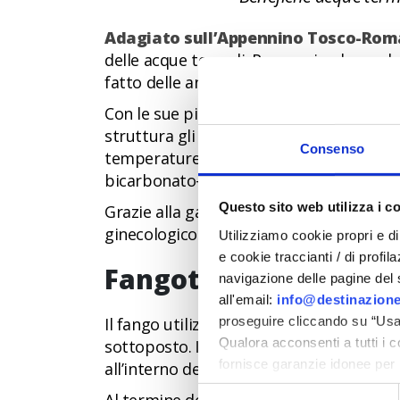
Adagiato sull’Appennino Tosco-Ro
delle acque termali. Passeggiando per le
fatto delle antiche sorgenti termali il cuo
Con le sue piscine termali e la spa aperte
struttura gli ospiti possono beneficiare 
Consenso
temperature diverse: 45°C per le bicarbo
bicarbonato-alcaline oligominerali fuori
Questo sito web utilizza i c
Grazie alla gamma di cure offerte che
a
ginecologico e dei vasi sanguigni, il cen
Utilizziamo cookie propri e di 
e cookie traccianti / di profil
Fangoterapia
navigazione delle pagine del si
all'email:
info@destinazione
proseguire cliccando su “Usa 
Il fango utilizzato al Ròseo Euroterme W
Qualora acconsenti a tutti i 
sottoposto.
Nato dall’unione fra argi
fornisce garanzie idonee per 
all’interno delle vasche.
sicurezza a Tutela dei naviga
Selezione