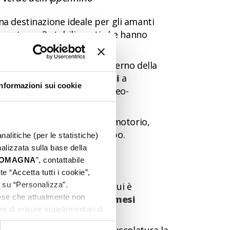
na destinazione ideale per gli amanti
 incontrano 3 stabilimenti che hanno
esort
è uno di questi. All’interno della
e che sgorgano dalle fonti
a
Informazioni sui cookie
le termali, mentre le sulfureo-
recchio, dell’apparato locomotorio,
il benessere del proprio corpo.
nalitiche (per le statistiche)
nalizzata sulla base della
 ROMAGNA
”, contattabile
e “Accetta tutti i cookie”,
c su “Personalizza”.
 processo di maturazione a cui è
aese che attualmente non
o riposare per almeno 12 mesi
one di misure supplementari di