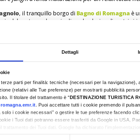
magnolo
, il tranquillo borgo di
Bagno di Romagna
è u
 vie del centro, nel raggio di poche decine di metri si
re della loro attività.
 in tutte le stagioni, il
Ròseo Euroterme Wellness R
delle proprietà salutari delle
varie tipologie di acqu
Dettagli
nato-alcalino-sulfuree minerali ipertermali e 39°C per 
escono a 14°.
ookie
iutano a contrastare le patologie
di naso, bocca e o
tro termale è il luogo ideale per chi desidera ritrovare 
terze parti per finalità: tecniche (necessari per la navigazione), a
azione (relativi alle Tue preferenze) per mostrarti pubblicità perso
to. Il titolare del trattamento è “
DESTINAZIONE TURISTICA
romagna.emr.it
. Puoi accettare tutti i cookie premendo il pulsant
solo i cookie necessari" o gestire le tue preferenze facendo cli
ellness Resort deve le sue proprietà curative al lungo
cookie i Tuoi dati potranno essere trasferiti da Google in USA, P
lla naturale e acqua termale
, il fango viene
lasciat
il trattamento dei Tuoi dati. Google ha dichiarato l’implementazi
tori, che abbiamo valutato essere sufficienti.