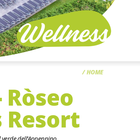
CC
HOME
- Ròseo
 Resort
l verde dell’Appennino