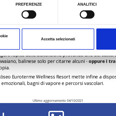
il fango
ricco di sali minerali
è pronto per essere utili
PREFERENZE
ANALITICI
a.
o prestato e visualizzare le informazioni complete sul trattamento
iscina termale
fanghi, al Ròseo Euroterme Wellness Resort è presente
ookie
 lettini e utilizzabile sia nella bella stagione che in 
Accetta selezionati
ari circondati da un paesaggio innevato.
gere l’apice della distensione provando uno dei
tanti 
waiano, balinese solo per citarne alcuni -
oppure i tr
ppia.
Ròseo Euroterme Wellness Resort mette infine a dispos
e emozionali, bagni di vapore e percorsi vascolari.
Ultimo aggiornamento 04/10/2021