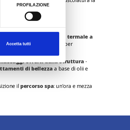
zzato ed esercitare sulla muscolatura la
PROFILAZIONE
 dati clicca qui:
Cookie
 anche una
piscina di acqua termale a
inverno, il momento perfetto per
Accetta tutti
massaggi offerti dalla struttura
-
attamenti di bellezza
a base di olii e
izione il
percorso spa
: un’ora e mezza