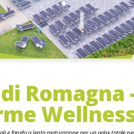
di Romagna 
rme Wellness
li e fanghi a lenta maturazione per un relax totale ne