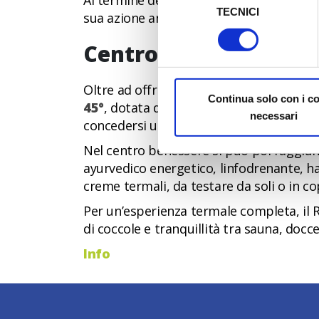
Al termine del periodo di maturazione, 
TECNICI
del
sua azione analgesica e antinfiammatori
Al fine di revocare il consens
consenso
Policy
Centro benessere e p
Oltre ad offrire trattamenti a base di 
Continua solo con i c
45°
, dotata di una parte esterna con area
necessari
concedersi un caldo bagno di relax, mag
Nel centro benessere si può poi raggiun
ayurvedico energetico, linfodrenante, ha
creme termali, da testare da soli o in co
Per un’esperienza termale completa, il 
di coccole e tranquillità tra sauna, docc
Info