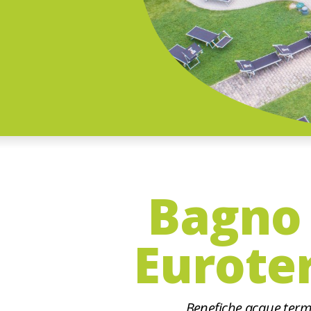
Bagno 
Eurote
Benefiche acque terma