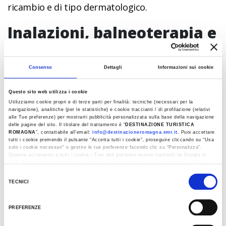
ricambio e di tipo dermatologico.
Inalazioni, balneoterapia e
fanghi
Consenso
Dettagli
Informazioni sui cookie
Alle Terme di Brisighella è possibile trarne
giovamento attraverso le
inalazioni
, che hanno
Questo sito web utilizza i cookie
effetti terapeutici sul sistema immunitario e
Utilizziamo cookie propri e di terze parti per finalità: tecniche (necessari per la
navigazione), analitiche (per le statistiche) e cookie traccianti / di profilazione (relativi
prevengono l’insorgere di malattie da
alle Tue preferenze) per mostrarti pubblicità personalizzata sulla base della navigazione
raffreddamento. Oppure per immersione
delle pagine del sito. Il titolare del trattamento è “
DESTINAZIONE TURISTICA
ROMAGNA
”, contattabile all'email:
info@destinazioneromagna.emr.it
. Puoi accettare
all’interno della
vasca termale calda
, che
tutti i cookie premendo il pulsante “Accetta tutti i cookie”, proseguire cliccando su “Usa
solo i cookie necessari" o gestire le tue preferenze facendo clic su “Personalizza”.
raggiunge una temperatura di 36 - 38°C,
Qualora acconsenti a tutti i cookie i Tuoi dati potranno essere trasferiti da Google in
contenente acqua sulfurea o salso-iodica.
USA, Paese che attualmente non fornisce garanzie idonee per il trattamento dei Tuoi
dati. Google ha dichiarato l’implementazione di misure supplementari di sicurezza a
Selezione
Tutela dei navigatori, che abbiamo valutato essere sufficienti.
Al suo interno il corpo viene stimolato attraverso
TECNICI
del
getti di
idromassaggio
, mentre beneficia fra
Al fine di revocare il consenso prestato e visualizzare le informazioni complete sul
consenso
trattamento dati clicca qui:
Cookie Policy
l’altro degli
effetti antisettici di iodio e bromo
.
PREFERENZE
Con i
trattamenti fangoterapici
, come i