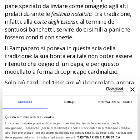
pane speziato da inviare come omaggio agli alti
prelati durante le
festività natalizie
. Era tradizione,
infatti, alla
Corte degli Estensi
, al termine dei
sontuosi banchetti, servire dolci simili a pani che
fossero conditi con spezie.
Il Pampapato si poneva in questa scia della
tradizione: la sua bontà era tale non poter essere
ritenuto che degno di un papa, e per questo
modellato a forma di copricapo cardinalizio.
Solo più tardi, nel 1902, arrivò il cioccolato, ancora
ovviamente sconosciuto nel 1500, che ne decretò il
definitivo successo.
Consenso
Dettagli
Informazioni sui cookie
Oggi il marchio Igp ne certifica la produzione
secondo un disciplinare preciso avallato dalla
Questo sito web utilizza i cookie
Commissione Europea e fortemente voluto dalla
Utilizziamo cookie propri e di terze parti per finalità: tecniche (necessari per la
navigazione), analitiche (per le statistiche) e cookie traccianti / di profilazione (relativi
aziende produttrici di Ferrara: un riconoscimento
alle Tue preferenze) per mostrarti pubblicità personalizzata sulla base della navigazione
delle pagine del sito. Il titolare del trattamento è “
DESTINAZIONE TURISTICA