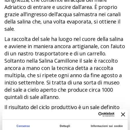
Adriatico di entrare e uscire dall’area. È proprio
grazie all’ingresso dell’acqua salmastra nei canali
della salina che, una volta evaporata, si ottiene il
sale.
La raccolta del sale ha luogo nel cuore della salina
e avviene in maniera ancora artigianale, con l’aiuto
di un nastro trasportatore e di un carrello.
Soltanto nella Salina Camillone il sale è raccolto
ancora a mano con la tecnica detta a raccolta
multipla, che si ripete ogni anno da fine agosto a
inizio settembre. Si tratta di una sorta di museo
del sale a cielo aperto che produce circa 1000
quintali di sale all’anno.
Il risultato del ciclo produttivo è un sale definito
dolce, in quanto contenente solo cloruro di sodio
purissimo, con una bassissima percentuale di altri
Consenso
Dettagli
Informazioni sui cookie
cloruri più amari.