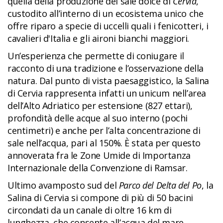
quella della produzione del sale dolce di
Cervia
,
custodito all’interno di un ecosistema unico che
offre riparo a specie di uccelli quali i fenicotteri, i
cavalieri d'Italia e gli aironi bianchi maggiori.
Un’esperienza che permette di coniugare il
racconto di una tradizione e l’osservazione della
natura. Dal punto di vista paesaggistico, la Salina
di Cervia rappresenta infatti un unicum nell’area
dell’Alto Adriatico per estensione (827 ettari),
profondità delle acque al suo interno (pochi
centimetri) e anche per l’alta concentrazione di
sale nell’acqua, pari al 150%. È stata per questo
annoverata fra le Zone Umide di Importanza
Internazionale della Convenzione di Ramsar.
Ultimo avamposto sud del
Parco del Delta del Po
, la
Salina di Cervia si compone di più di 50 bacini
circondati da un canale di oltre 16 km di
lunghezza, che consente all’acqua del mare