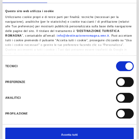
Questo sito web utilizza i cookie
Utilizziamo cookie propri e di terze parti per finalità: tecniche (necessari per la
navigazione), analitiche (per le statistiche) e cookie traccianti / di profilazione (relativi
alle Tue preferenze) per mostrarti pubblicità personalizzata sulla base della navigazione
delle pagine del sito. Il titolare del trattamento è “
DESTINAZIONE TURISTICA
ROMAGNA
”, contattabile all'email:
info@destinazioneromagna.emr.it
. Puoi accettare
tutti i cookie premendo il pulsante “Accetta tutti i cookie”, proseguire cliccando su “Usa
solo i cookie necessari" o gestire le tue preferenze facendo clic su “Personalizza”.
Qualora acconsenti a tutti i cookie i Tuoi dati potranno essere trasferiti da Google in
USA, Paese che attualmente non fornisce garanzie idonee per il trattamento dei Tuoi
dati. Google ha dichiarato l’implementazione di misure supplementari di sicurezza a
Selezione
Tutela dei navigatori, che abbiamo valutato essere sufficienti.
TECNICI
del
Al fine di revocare il consenso prestato e visualizzare le informazioni complete sul
consenso
trattamento dati clicca qui:
Cookie Policy
PREFERENZE
ANALITICI
PGI SCALOGNO DI ROMAGNA
PROFILAZIONE
Accetta tutti