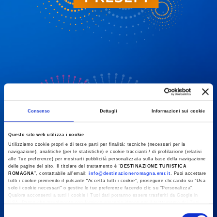
Consenso
Dettagli
Informazioni sui cookie
Questo sito web utilizza i cookie
Utilizziamo cookie propri e di terze parti per finalità: tecniche (necessari per la
navigazione), analitiche (per le statistiche) e cookie traccianti / di profilazione (relativi
alle Tue preferenze) per mostrarti pubblicità personalizzata sulla base della navigazione
delle pagine del sito. Il titolare del trattamento è “
DESTINAZIONE TURISTICA
ROMAGNA
”, contattabile all'email:
info@destinazioneromagna.emr.it
. Puoi accettare
tutti i cookie premendo il pulsante “Accetta tutti i cookie”, proseguire cliccando su “Usa
solo i cookie necessari" o gestire le tue preferenze facendo clic su “Personalizza”.
Qualora acconsenti a tutti i cookie i Tuoi dati potranno essere trasferiti da Google in
USA, Paese che attualmente non fornisce garanzie idonee per il trattamento dei Tuoi
dati. Google ha dichiarato l’implementazione di misure supplementari di sicurezza a
Selezione