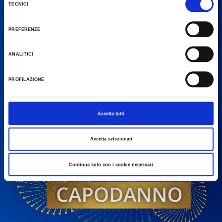
Tutela dei navigatori, che abbiamo valutato essere sufficienti.
TECNICI
del
Al fine di revocare il consenso prestato e visualizzare le informazioni complete sul
consenso
trattamento dati clicca qui:
Cookie Policy
PREFERENZE
ANALITICI
PROFILAZIONE
Accetta tutti
Accetta selezionati
Continua solo con i cookie necessari